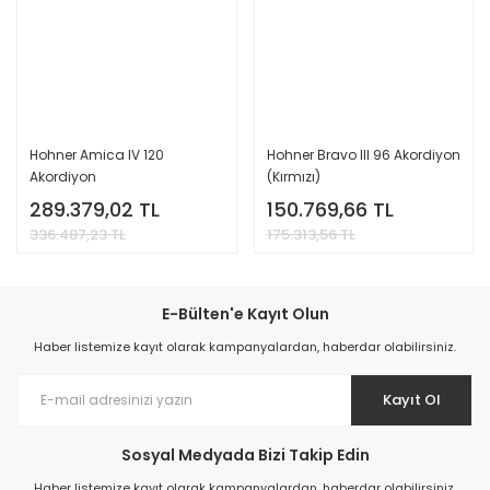
Hohner Amica IV 120
Hohner Bravo III 96 Akordiyon
Akordiyon
(Kırmızı)
289.379,02 TL
150.769,66 TL
336.487,23 TL
175.313,56 TL
E-Bülten'e Kayıt Olun
Haber listemize kayıt olarak kampanyalardan, haberdar olabilirsiniz.
Kayıt Ol
Sosyal Medyada Bizi Takip Edin
Haber listemize kayıt olarak kampanyalardan, haberdar olabilirsiniz.