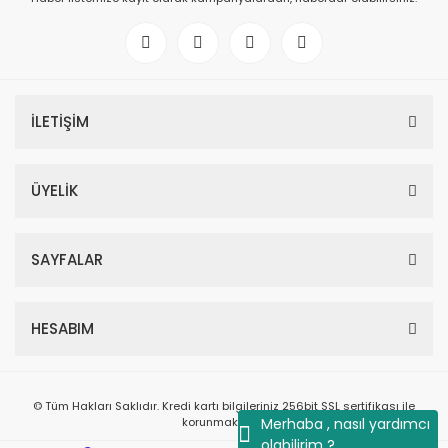
İLETİŞİM
ÜYELİK
SAYFALAR
HESABIM
© Tüm Hakları Saklıdır. Kredi kartı bilgileriniz 256bit SSL sertifikası ile
korunmaktadır.
Merhaba , nasıl yardımcı
olabilirim ?