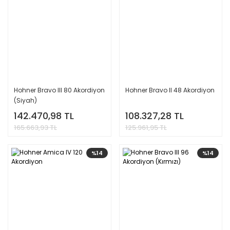
Hohner Bravo III 80 Akordiyon
Hohner Bravo II 48 Akordiyon
(Siyah)
142.470,98 TL
108.327,28 TL
165.663,93 TL
125.961,95 TL
%14
%14