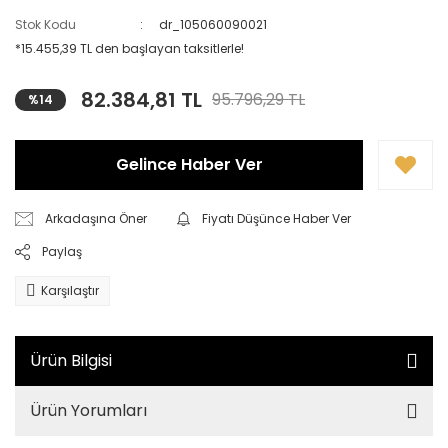
Stok Kodu
dr_105060090021
*15.455,39 TL den başlayan taksitlerle!
82.384,81 TL
95.796,29 TL
%14
Gelince Haber Ver
Arkadaşına Öner
Fiyatı Düşünce Haber Ver
Paylaş
Karşılaştır
Ürün Bilgisi
Ürün Yorumları