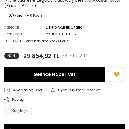
Art & Lutherie Legacy Cutaway Elektro Akustik Gitar
(Faded Black)
(0) Yorum
- 0 Puan
Kategori
Elektro Akustik Gitarlar
Stok Kodu
dr_104050115805
*5.600,78 TL den başlayan taksitlerle!
29.854,92 TL
34.715,02 TL
%14
Gelince Haber Ver
Arkadaşına Öner
Fiyatı Düşünce Haber Ver
Paylaş
Karşılaştır