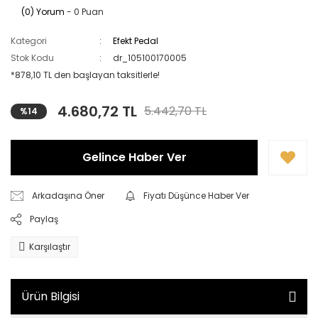
(0) Yorum
- 0 Puan
Kategori
Efekt Pedal
Stok Kodu
dr_105100170005
*878,10 TL den başlayan taksitlerle!
4.680,72 TL
5.442,70 TL
%14
Gelince Haber Ver
Arkadaşına Öner
Fiyatı Düşünce Haber Ver
Paylaş
Karşılaştır
Ürün Bilgisi