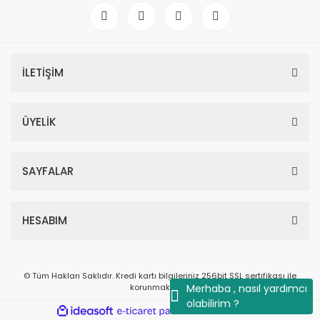
İLETİŞİM
ÜYELİK
SAYFALAR
HESABIM
© Tüm Hakları Saklıdır. Kredi kartı bilgileriniz 256bit SSL sertifikası ile
korunmaktadır.
Merhaba , nasıl yardımcı
olabilirim ?
ile
ideasoft
e-