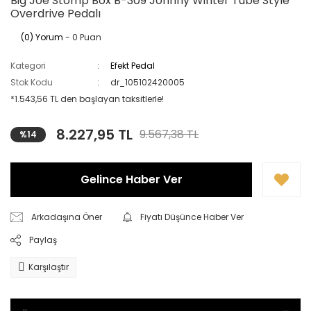
Big Joe Stomp Box B-309 Johnny Winter Tube Style
Overdrive Pedalı
(0) Yorum
- 0 Puan
Kategori
Efekt Pedal
Stok Kodu
dr_105102420005
*1.543,56 TL den başlayan taksitlerle!
8.227,95 TL
9.567,38 TL
%14
Gelince Haber Ver
Arkadaşına Öner
Fiyatı Düşünce Haber Ver
Paylaş
Karşılaştır