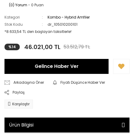
(0) Yorum
- 0 Puan
Kategori
Kombo - Hybrid Amfiler
Stok Kodu
dr_105010200101
*8.633,54 TL den başlayan taksitlerle!
46.021,00 TL
53.512,79 TL
%14
Gelince Haber Ver
Arkadaşına Öner
Fiyatı Düşünce Haber Ver
Paylaş
Karşılaştır
Ürün Bilgisi