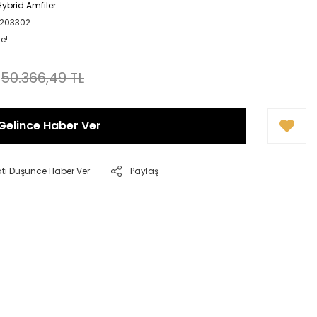
ybrid Amfiler
0203302
e!
50.366,49 TL
Gelince Haber Ver
atı Düşünce Haber Ver
Paylaş