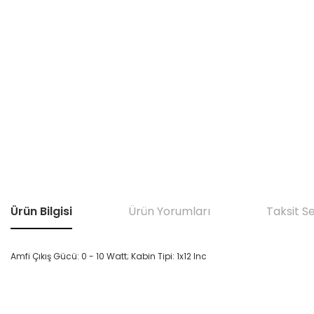
Ürün Bilgisi
Ürün Yorumları
Taksit S
Amfi Çıkış Gücü: 0 - 10 Watt; Kabin Tipi: 1x12 Inc
Bu ürünün fiyat bilgisi, resim, ürün açıklamalarında ve diğer konular