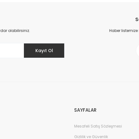
Bu ürüne ilk yorumu siz yapın!
S
Yorum Yaz
r olabilirsiniz.
Haber listemize
Kayıt Ol
Gönder
SAYFALAR
Mesafeli Satış Sözleşmesi
Gizlilik ve Güvenlik