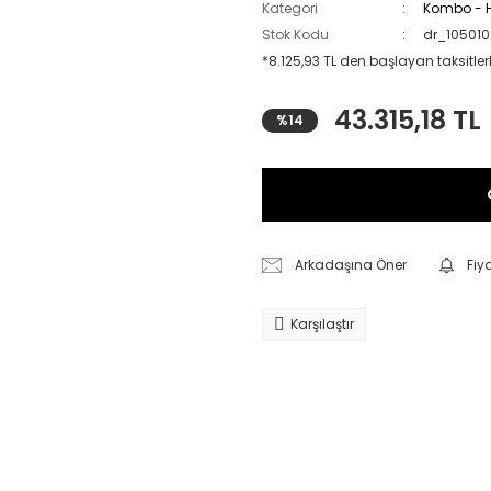
Kategori
Kombo - H
Stok Kodu
dr_10501
*8.125,93 TL den başlayan taksitlerl
43.315,18 TL
%14
Arkadaşına Öner
Fiy
Karşılaştır