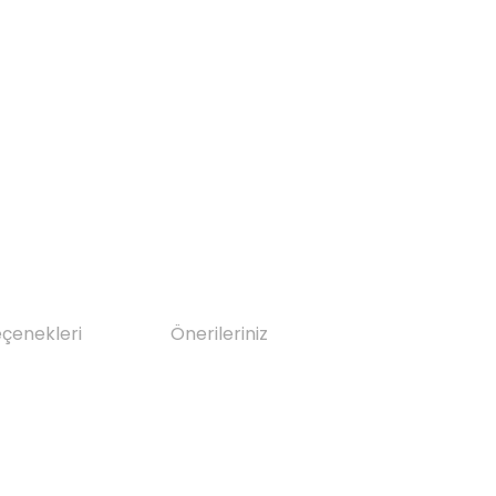
eçenekleri
Önerileriniz
da yetersiz gördüğünüz noktaları öneri formunu kullanarak tarafımıza il