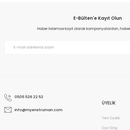
Görüş ve önerileriniz için teşekkür ederiz.
E-Bülten'e Kayıt Olun
Ürün resmi kalitesiz, bozuk veya görüntülenemiyor.
Ürün açıklamasında eksik bilgiler bulunuyor.
Haber listemize kayıt olarak kampanyalardan, haberda
Ürün bilgilerinde hatalar bulunuyor.
Ürün fiyatı diğer sitelerden daha pahalı.
Bu ürüne benzer farklı alternatifler olmalı.
0505 526 22 52
ÜYELİK
info@myenstruman.com
Yeni Üyelik
Üye Girişi