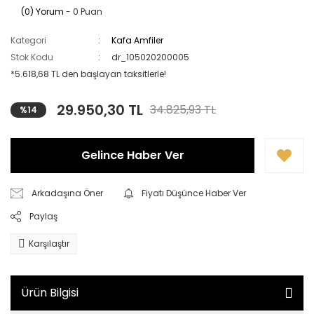
(0) Yorum
- 0 Puan
Kategori
Kafa Amfiler
Stok Kodu
dr_105020200005
*5.618,68 TL den başlayan taksitlerle!
29.950,30 TL
34.825,93 TL
%14
Gelince Haber Ver
Arkadaşına Öner
Fiyatı Düşünce Haber Ver
Paylaş
Karşılaştır
Ürün Bilgisi