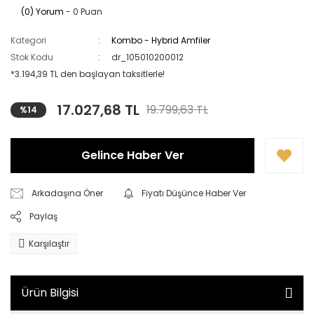
(0) Yorum
- 0 Puan
Kategori
Kombo - Hybrid Amfiler
Stok Kodu
dr_105010200012
*3.194,39 TL den başlayan taksitlerle!
17.027,68 TL
19.799,63 TL
%14
Gelince Haber Ver
Arkadaşına Öner
Fiyatı Düşünce Haber Ver
Paylaş
Karşılaştır
Ürün Bilgisi