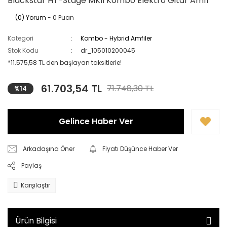
Blackstar HT-Stage MKII Kombo Elektro Gitar Amfi
(0) Yorum
- 0 Puan
Kategori
Kombo - Hybrid Amfiler
Stok Kodu
dr_105010200045
*11.575,58 TL den başlayan taksitlerle!
61.703,54 TL
71.748,30 TL
%14
Gelince Haber Ver
Arkadaşına Öner
Fiyatı Düşünce Haber Ver
Paylaş
Karşılaştır
Ürün Bilgisi