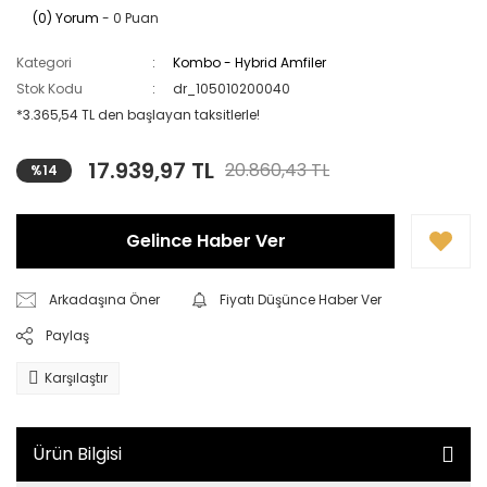
(0) Yorum
- 0 Puan
Kategori
Kombo - Hybrid Amfiler
Stok Kodu
dr_105010200040
*3.365,54 TL den başlayan taksitlerle!
17.939,97 TL
20.860,43 TL
%14
Gelince Haber Ver
Arkadaşına Öner
Fiyatı Düşünce Haber Ver
Paylaş
Karşılaştır
Ürün Bilgisi