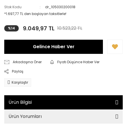
Stok Kodu
dr_105030200018
*1.697,77 TL den başlayan taksitlerle!
9.049,97 TL
10.523,22 TL
%14
Gelince Haber Ver
Arkadaşına Öner
Fiyatı Düşünce Haber Ver
Paylaş
Karşılaştır
Ürün Bilgisi
Ürün Yorumları