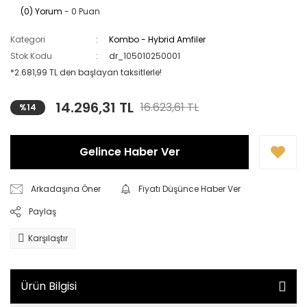
(0) Yorum
- 0 Puan
Kategori
Kombo - Hybrid Amfiler
Stok Kodu
dr_105010250001
*2.681,99 TL den başlayan taksitlerle!
14.296,31 TL
16.623,61 TL
%14
Gelince Haber Ver
Arkadaşına Öner
Fiyatı Düşünce Haber Ver
Paylaş
Karşılaştır
Ürün Bilgisi