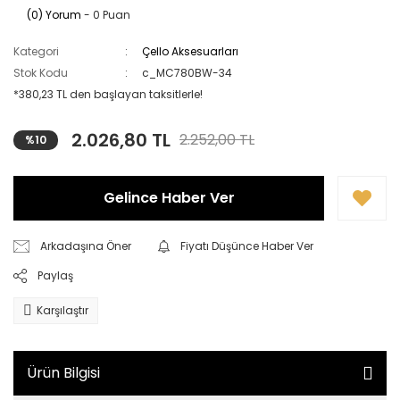
(0) Yorum
- 0 Puan
Kategori
Çello Aksesuarları
Stok Kodu
c_MC780BW-34
*380,23 TL den başlayan taksitlerle!
2.026,80 TL
2.252,00 TL
%10
Gelince Haber Ver
Arkadaşına Öner
Fiyatı Düşünce Haber Ver
Paylaş
Karşılaştır
Ürün Bilgisi