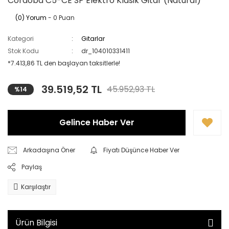
Cordoba C5-CE SP Elektro Klasik Gitar (Natural)
(0) Yorum
- 0 Puan
Kategori
Gitarlar
Stok Kodu
dr_104010331411
*7.413,86 TL den başlayan taksitlerle!
39.519,52 TL
45.952,93 TL
%14
Gelince Haber Ver
Arkadaşına Öner
Fiyatı Düşünce Haber Ver
Paylaş
Karşılaştır
Ürün Bilgisi