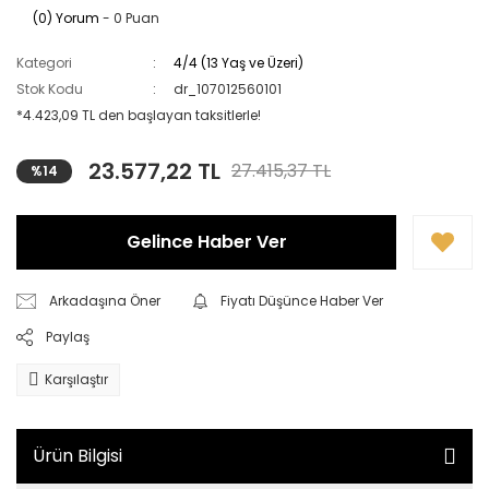
(0) Yorum
- 0 Puan
Kategori
4/4 (13 Yaş ve Üzeri)
Stok Kodu
dr_107012560101
*4.423,09 TL den başlayan taksitlerle!
23.577,22 TL
27.415,37 TL
%14
Gelince Haber Ver
Arkadaşına Öner
Fiyatı Düşünce Haber Ver
Paylaş
Karşılaştır
Ürün Bilgisi