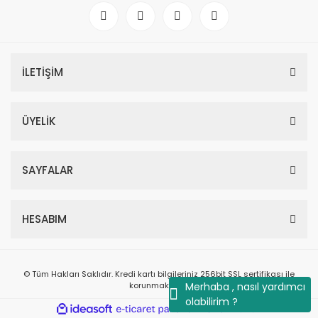
İLETİŞİM
ÜYELİK
SAYFALAR
HESABIM
© Tüm Hakları Saklıdır. Kredi kartı bilgileriniz 256bit SSL sertifikası ile
korunmaktadır.
Merhaba , nasıl yardımcı
olabilirim ?
ile
ideasoft
e-