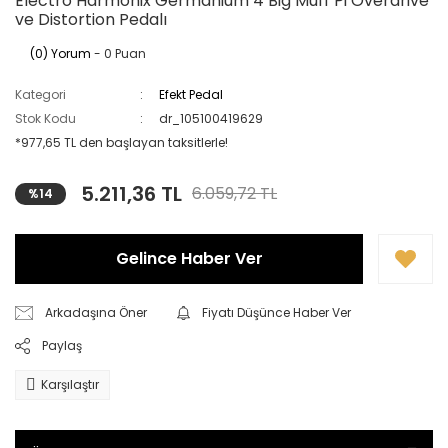
Electro Harmonix Germanium 4 Big Muff Pi Overdrive
ve Distortion Pedalı
(0) Yorum
- 0 Puan
Kategori
Efekt Pedal
Stok Kodu
dr_105100419629
*977,65 TL den başlayan taksitlerle!
5.211,36 TL
6.059,72 TL
%14
Gelince Haber Ver
Arkadaşına Öner
Fiyatı Düşünce Haber Ver
Paylaş
Karşılaştır