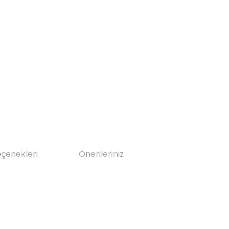
eçenekleri
Önerileriniz
da yetersiz gördüğünüz noktaları öneri formunu kullanarak tarafımıza il