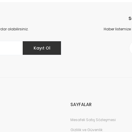
Bu ürüne ilk yorumu siz yapın!
S
Yorum Yaz
r olabilirsiniz.
Haber listemize
Kayıt Ol
Gönder
SAYFALAR
Mesafeli Satış Sözleşmesi
Gizlilik ve Güvenlik