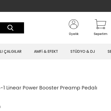
Üyelik
Sepetim
LI ÇALGILAR
AMFİ & EFEKT
STÜDYO & DJ
S
B-1 Linear Power Booster Preamp Pedalı
l