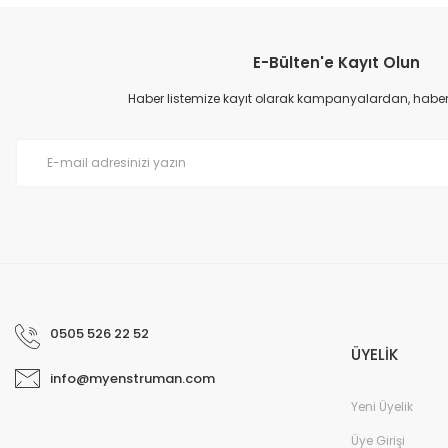
Görüş ve önerileriniz için teşekkür ederiz.
E-Bülten'e Kayıt Olun
Ürün resmi kalitesiz, bozuk veya görüntülenemiyor.
Ürün açıklamasında eksik bilgiler bulunuyor.
Haber listemize kayıt olarak kampanyalardan, haberda
Ürün bilgilerinde hatalar bulunuyor.
Ürün fiyatı diğer sitelerden daha pahalı.
Bu ürüne benzer farklı alternatifler olmalı.
0505 526 22 52
ÜYELİK
info@myenstruman.com
Yeni Üyelik
Üye Girişi