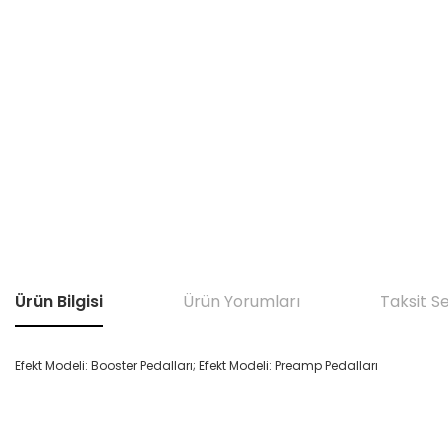
Ürün Bilgisi
Ürün Yorumları
Taksit S
Efekt Modeli: Booster Pedalları; Efekt Modeli: Preamp Pedalları
Bu ürünün fiyat bilgisi, resim, ürün açıklamalarında ve diğer konular