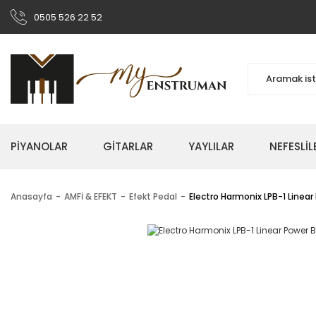
0505 526 22 52
PİYANOLAR
GİTARLAR
YAYLILAR
NEFESLİL
Anasayfa
AMFİ & EFEKT
Efekt Pedal
Electro Harmonix LPB-1 Linea