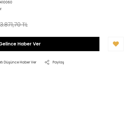
0410060
!
3.871,70 TL
Gelince Haber Ver
atı Düşünce Haber Ver
Paylaş