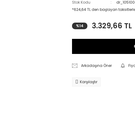
Stok Kodu
dr_10510
*624,64 TL den başlayan taksitlerle
3.329,66 TL
%14
Arkadaşına Öner
Fiy
Karşılaştır