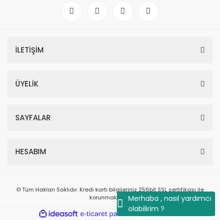
İLETİŞİM
ÜYELİK
SAYFALAR
HESABIM
© Tüm Hakları Saklıdır. Kredi kartı bilgileriniz 256bit SSL sertifikası ile
korunmaktadır.
Merhaba , nasıl yardımcı
olabilirim ?
ile
ideasoft
e-