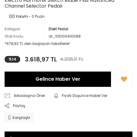
Electro Harmonix Switch Blade Plus Advanced
Channel Selector Pedalı
(0) Yorum
- 0 Puan
Kategori
Efekt Pedal
Stok Kodu
dr_105100410088
*678,92 TL den başlayan taksitlerle!
3.618,97 TL
4.208,11 TL
%14
Gelince Haber Ver
Arkadaşına Öner
Fiyatı Düşünce Haber Ver
Paylaş
Karşılaştır