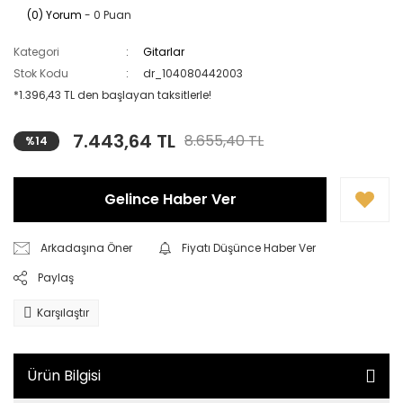
(0) Yorum
- 0 Puan
Kategori
Gitarlar
Stok Kodu
dr_104080442003
*1.396,43 TL den başlayan taksitlerle!
7.443,64 TL
8.655,40 TL
%14
Gelince Haber Ver
Arkadaşına Öner
Fiyatı Düşünce Haber Ver
Paylaş
Karşılaştır
Ürün Bilgisi