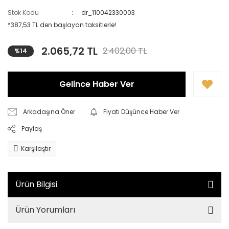
Stok Kodu
dr_110042330003
*387,53 TL den başlayan taksitlerle!
2.065,72 TL
2.402,00 TL
%14
Gelince Haber Ver
Arkadaşına Öner
Fiyatı Düşünce Haber Ver
Paylaş
Karşılaştır
Ürün Bilgisi
Ürün Yorumları