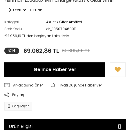
Fishman Loudbox Mini Charge Akustik Gitar Amfi
(0) Yorum
- 0 Puan
Kategori
Akustik Gitar Amfileri
Stok Kodu
dr_105070460011
*12.956,19 TL den başlayan taksitlerle!
69.062,86 TL
80.305,65 TL
%14
Gelince Haber Ver
Arkadaşına Öner
Fiyatı Düşünce Haber Ver
Paylaş
Karşılaştır
Ürün Bilgisi