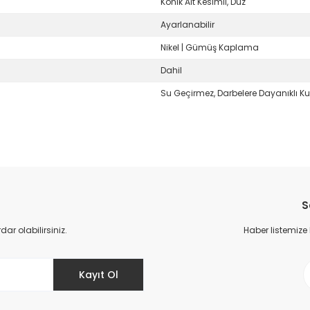
Konik Alt Kesimli, Düz
Ayarlanabilir
Nikel | Gümüş Kaplama
Dahil
Su Geçirmez, Darbelere Dayanıklı Ku
da yetersiz gördüğünüz noktaları öneri formunu kullanarak tarafımıza il
Bu ürüne ilk yorumu siz yapın!
S
Yorum Yaz
r olabilirsiniz.
Haber listemize
Kayıt Ol