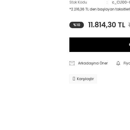
Stok Kodu
c_CL100-
*2.216,36 TL den başlayan taksitlerl
11.814,30 TL
%10
Arkadaşına Öner
Fiy
Karşılaştır