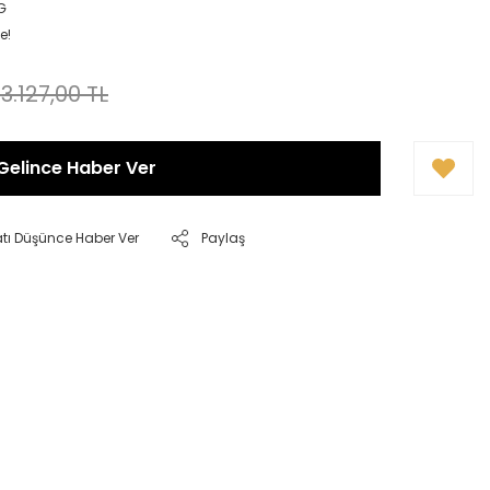
G
e!
13.127,00 TL
Gelince Haber Ver
atı Düşünce Haber Ver
Paylaş