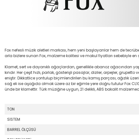
Fox nefesli müzik aletleri markası, hem yeni başlayanlar hem de tecrübel
arla bizlere sunan Fox, malzeme kalitesi ve makul fiyatları sebebiyle en
Klarnet, sert ve dayanıklı ağaçlardan, genellikle abanoz ağacından yapıl
kındır. Her çeşit hızlı, parlak, gösterişli pasajlar, diziler, arpejler, grup
eniştir. Dikkatlice yontulup biçimlendirilen bu kamış parçası, ağızlık üzeri
sağ eli ise aşağıda olmak üzere az bir eğimle yere doğru tutulur Fox CL10
ünde bir klarnettir. Türk müziğine uygun, 21 delikli, ABS bakalit malzemede
TON
SİSTEM
BARREL ÖLÇÜSÜ