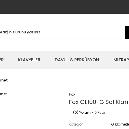
ER
KLAVYELER
DAVUL & PERKÜSYON
MIZRAP
arnet
Fox
Fox CL100-G Sol Klar
(0) Yorum
- 0 Puan
Kategori
G Klarnetl