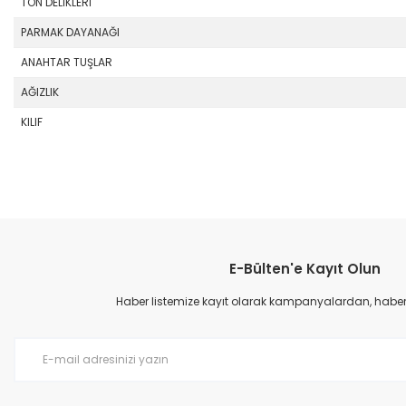
TON DELİKLERİ
PARMAK DAYANAĞI
ANAHTAR TUŞLAR
AĞIZLIK
KILIF
Bu ürünün fiyat bilgisi, resim, ürün açıklamalarında ve diğer konular
Görüş ve önerileriniz için teşekkür ederiz.
E-Bülten'e Kayıt Olun
Ürün resmi kalitesiz, bozuk veya görüntülenemiyor.
Ürün açıklamasında eksik bilgiler bulunuyor.
Haber listemize kayıt olarak kampanyalardan, haberda
Ürün bilgilerinde hatalar bulunuyor.
Ürün fiyatı diğer sitelerden daha pahalı.
Bu ürüne benzer farklı alternatifler olmalı.