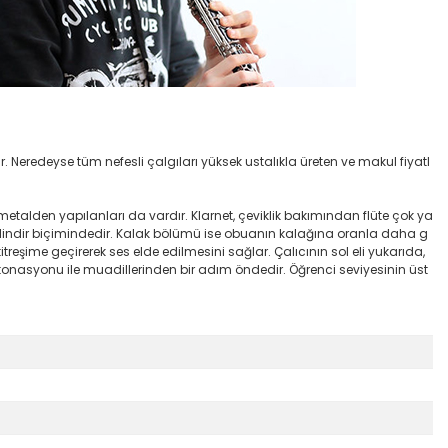
. Neredeyse tüm nefesli çalgıları yüksek ustalıkla üreten ve makul fiyatl
metalden yapılanları da vardır. Klarnet, çeviklik bakımından flüte çok ya
övdesi silindir biçimindedir. Kalak bölümü ise obuanın kalağına oranla daha g
 titreşime geçirerek ses elde edilmesini sağlar. Çalıcının sol eli yukarıda,
 entonasyonu ile muadillerinden bir adım öndedir. Öğrenci seviyesinin üst