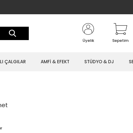
Üyelik
Sepetim
LI ÇALGILAR
AMFİ & EFEKT
STÜDYO & DJ
S
net
er