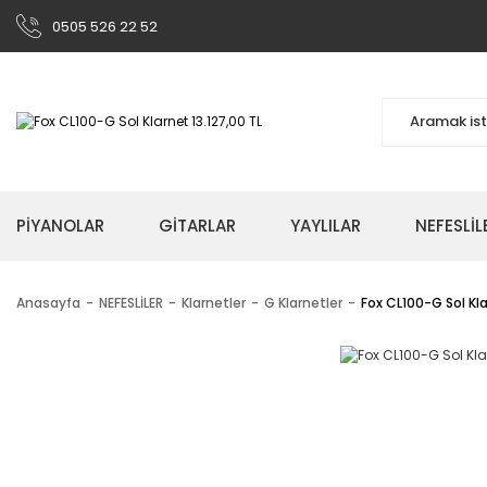
0505 526 22 52
PİYANOLAR
GİTARLAR
YAYLILAR
NEFESLİL
Anasayfa
NEFESLİLER
Klarnetler
G Klarnetler
Fox CL100-G Sol Kl