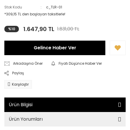
Stok Kodu
c_TLR-01
*309,15 TL den başlayan taksitlerle!
1.647,90 TL
1.831,00 TL
%10
Gelince Haber Ver
Arkadaşına Öner
Fiyatı Düşünce Haber Ver
Paylaş
Karşılaştır
Ürün Bilgisi
Ürün Yorumları