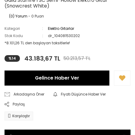
Guild Starfire I SC Semi-Hollow Elektro Gitar
(Snowcrest White)
(0) Yorum
- 0 Puan
Kategori
Elektro Gitarlar
Stok Kodu
dr_104081530202
*8.101,26 TL den başlayan taksitlerle!
43.183,67 TL
50.213,57 TL
%14
Gelince Haber Ver
Arkadaşına Öner
Fiyatı Düşünce Haber Ver
Paylaş
Karşılaştır