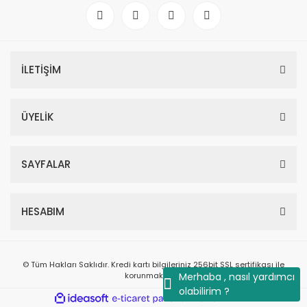
İLETİŞİM
ÜYELİK
SAYFALAR
HESABIM
© Tüm Hakları Saklıdır. Kredi kartı bilgileriniz 256bit SSL sertifikası ile
korunmaktadır.
Merhaba , nasıl yardımcı
olabilirim ?
ile
ideasoft
e-