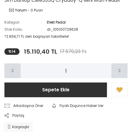
Jim Dunlop CBM535Q Crybaby-Q Mini Wah Pedalı
(0) Yorum
- 0 Puan
Kategori
Efekt Pedal
Stok Kodu
dr_105100729628
*2.834,71 TL den başlayan taksitlerle!
15.110,40 TL
17.570,23 TL
%14
Sepete Ekle
Arkadaşına Öner
Fiyatı Düşünce Haber Ver
Paylaş
Karşılaştır