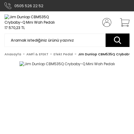
0505 526 22 52
Anasayfa
AMFİ & EFEKT
Efekt Pedal
Jim Dunlop CBM535Q Crybaby-Q