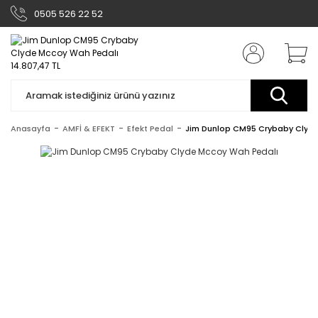
0505 526 22 52
Anasayfa
AMFİ & EFEKT
Efekt Pedal
Jim Dunlop CM95 Crybaby Clyd