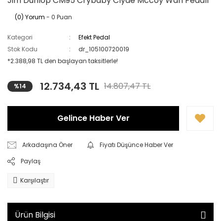
Jim Dunlop CM95 Crybaby Clyde Mccoy Wah Pedalı
(0) Yorum
- 0 Puan
Kategori
Efekt Pedal
Stok Kodu
dr_105100720019
*2.388,98 TL den başlayan taksitlerle!
12.734,43 TL
14.807,47 TL
%14
Gelince Haber Ver
Arkadaşına Öner
Fiyatı Düşünce Haber Ver
Paylaş
Karşılaştır
Ürün Bilgisi