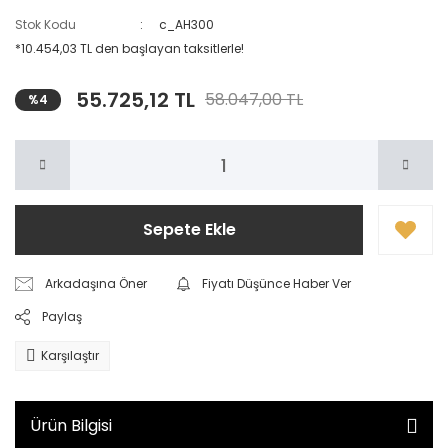
Stok Kodu
c_AH300
*10.454,03 TL den başlayan taksitlerle!
55.725,12 TL
58.047,00 TL
%4
Sepete Ekle
Arkadaşına Öner
Fiyatı Düşünce Haber Ver
Paylaş
Karşılaştır
Ürün Bilgisi