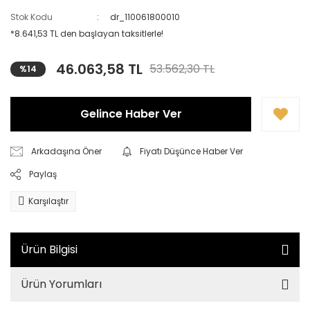
Stok Kodu
dr_110061800010
*8.641,53 TL den başlayan taksitlerle!
46.063,58 TL
53.562,30 TL
%14
Gelince Haber Ver
Arkadaşına Öner
Fiyatı Düşünce Haber Ver
Paylaş
Karşılaştır
Ürün Bilgisi
Ürün Yorumları