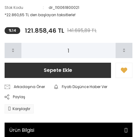
Stok Kodu
dr_110061800021
*22.860,65 TL den başlayan taksitlerle!
121.858,46 TL
141.695,89 TL
%14
Sepete Ekle
Arkadaşına Öner
Fiyatı Düşünce Haber Ver
Paylaş
Karşılaştır
Ürün Bilgisi