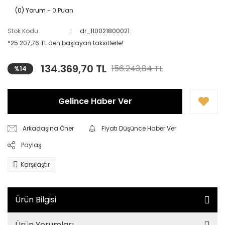
(0) Yorum
- 0 Puan
Stok Kodu
dr_110021800021
*25.207,76 TL den başlayan taksitlerle!
134.369,70 TL
156.243,84 TL
%14
Gelince Haber Ver
Arkadaşına Öner
Fiyatı Düşünce Haber Ver
Paylaş
Karşılaştır
Ürün Bilgisi
Ürün Yorumları