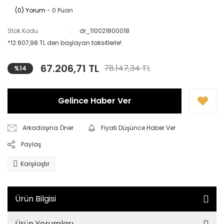
(0) Yorum
- 0 Puan
Stok Kodu
dr_110021800018
*12.607,98 TL den başlayan taksitlerle!
67.206,71 TL
78.147,34 TL
%14
Gelince Haber Ver
Arkadaşına Öner
Fiyatı Düşünce Haber Ver
Paylaş
Karşılaştır
Ürün Bilgisi
Ürün Yorumları