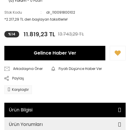
(0) Yorum
- 0 Puan
Stok Kodu
dr_110091800102
*2.217,29 TL den başlayan taksitlerle!
11.819,23 TL
13.743,29 TL
%14
Gelince Haber Ver
Arkadaşına Öner
Fiyatı Düşünce Haber Ver
Paylaş
Karşılaştır
Ürün Bilgisi
Ürün Yorumları