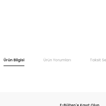
Ürün Bilgisi
Ürün Yorumları
Taksit S
Bu ürünün fiyat bilgisi, resim, ürün açıklamalarında ve diğer konular
Görüş ve önerileriniz için teşekkür ederiz.
E-Bülten'e Kayıt Olun
Ürün resmi kalitesiz, bozuk veya görüntülenemiyor.