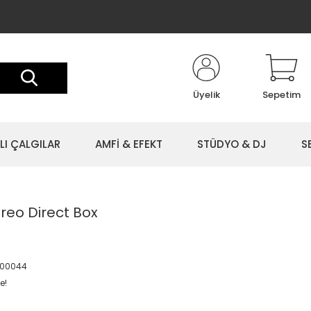
Üyelik
Sepetim
LI ÇALGILAR
AMFİ & EFEKT
STÜDYO & DJ
S
eo Direct Box
800044
e!