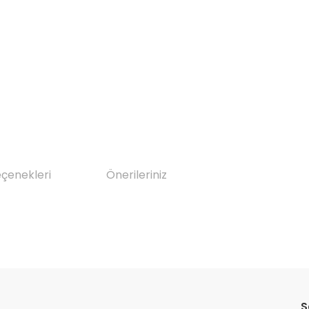
eçenekleri
Önerileriniz
da yetersiz gördüğünüz noktaları öneri formunu kullanarak tarafımıza il
Bu ürüne ilk yorumu siz yapın!
S