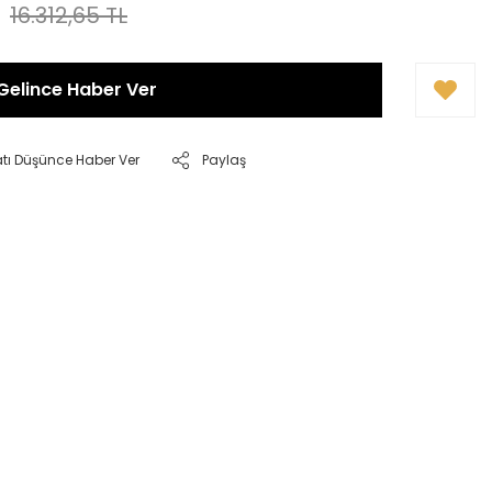
16.312,65 TL
Gelince Haber Ver
atı Düşünce Haber Ver
Paylaş