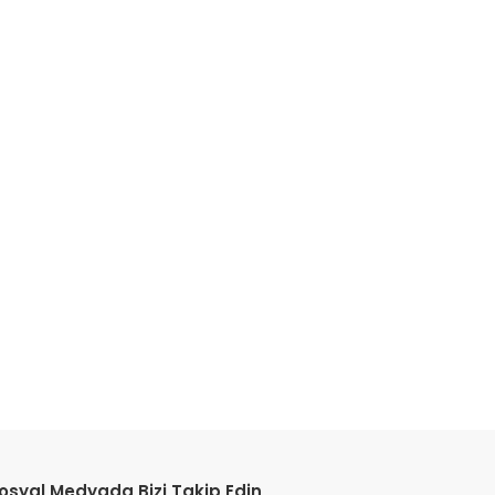
etebilirsiniz.
osyal Medyada Bizi Takip Edin