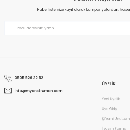
Ürün açıklamasında eksik bilgiler bulunuyor.
Haber listemize kayıt olarak kampanyalardan, haberda
Ürün bilgilerinde hatalar bulunuyor.
Ürün fiyatı diğer sitelerden daha pahalı.
Bu ürüne benzer farklı alternatifler olmalı.
0505 526 22 52
ÜYELİK
info@myenstruman.com
Yeni Üyelik
Üye Girişi
Şifremi Unuttum
İletişim Formu