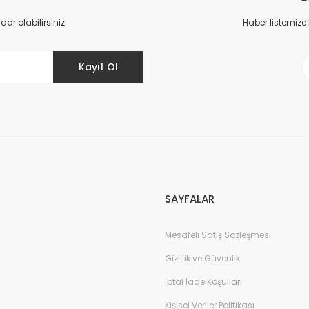
Yorum Yaz
r olabilirsiniz.
Haber listemize
Kayıt Ol
Gönder
SAYFALAR
Mesafeli Satış Sözleşmesi
Gizlilik ve Güvenlik
İptal İade Koşullari
Kişisel Veriler Politikası