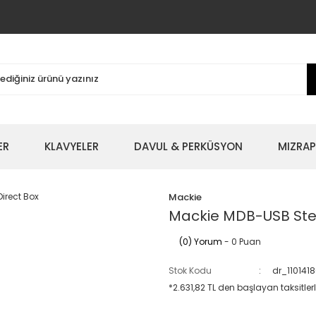
ER
KLAVYELER
DAVUL & PERKÜSYON
MIZRAP
Mackie
Mackie MDB-USB Ster
(0) Yorum
- 0 Puan
Stok Kodu
dr_110141
*2.631,82 TL den başlayan taksitlerl