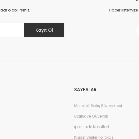
Yorum Yaz
r olabilirsiniz.
Haber listemize
Kayıt Ol
Gönder
SAYFALAR
Mesafeli Satış Sözleşmesi
Gizlilik ve Güvenlik
İptal İade Koşullari
Kişisel Veriler Politikası