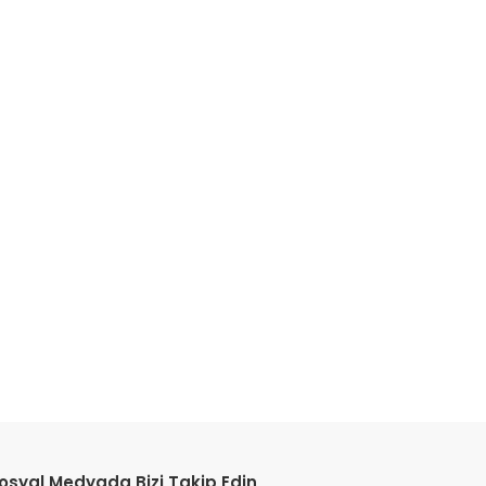
etebilirsiniz.
osyal Medyada Bizi Takip Edin