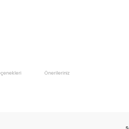
eçenekleri
Önerileriniz
da yetersiz gördüğünüz noktaları öneri formunu kullanarak tarafımıza il
Bu ürüne ilk yorumu siz yapın!
S