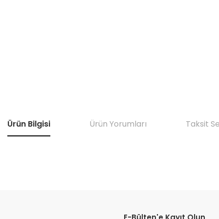
Ürün Bilgisi
Ürün Yorumları
Taksit S
Bu ürünün fiyat bilgisi, resim, ürün açıklamalarında ve diğer konular
Görüş ve önerileriniz için teşekkür ederiz.
E-Bülten'e Kayıt Olun
Ürün resmi kalitesiz, bozuk veya görüntülenemiyor.