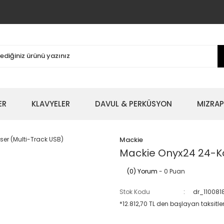
ER
KLAVYELER
DAVUL & PERKÜSYON
MIZRAP
Mackie
Mackie Onyx24 24-Ka
(0) Yorum
- 0 Puan
Stok Kodu
dr_110081
*12.812,70 TL den başlayan taksitler