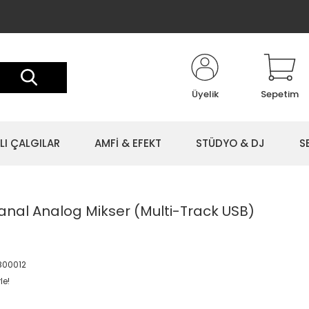
Üyelik
Sepetim
LI ÇALGILAR
AMFİ & EFEKT
STÜDYO & DJ
S
nal Analog Mikser (Multi-Track USB)
800012
le!