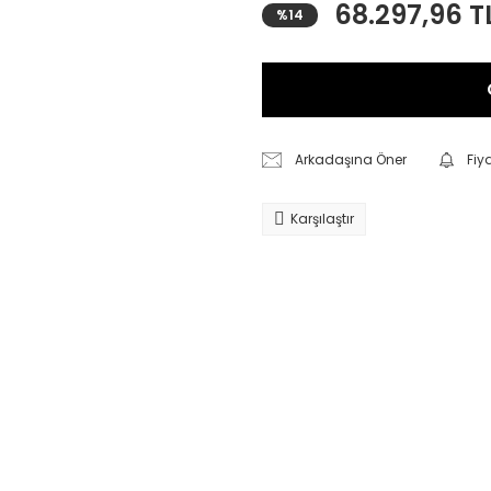
68.297,96 T
%14
Arkadaşına Öner
Fiy
Karşılaştır