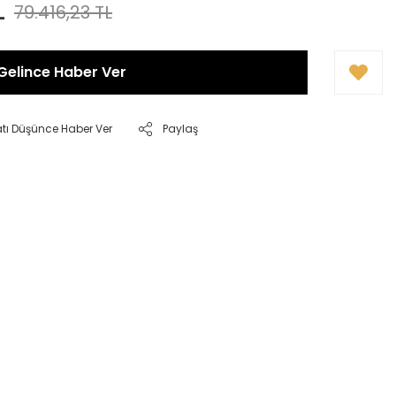
L
79.416,23 TL
Gelince Haber Ver
atı Düşünce Haber Ver
Paylaş