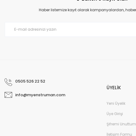
Ürün açıklamasında eksik bilgiler bulunuyor.
Haber listemize kayıt olarak kampanyalardan, haberda
Ürün bilgilerinde hatalar bulunuyor.
Ürün fiyatı diğer sitelerden daha pahalı.
Bu ürüne benzer farklı alternatifler olmalı.
0505 526 22 52
ÜYELİK
info@myenstruman.com
Yeni Üyelik
Üye Girişi
Şifremi Unuttum
İletişim Formu