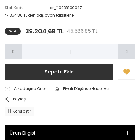
Stok Kodu
dr_110031800047
*7.354,80 TL den başlayan taksitlerle!
39.204,69 TL
45.586,85 TL
%14
Sepete Ekle
Arkadaşına Öner
Fiyatı Düşünce Haber Ver
Paylaş
Karşılaştır
Ürün Bilgisi