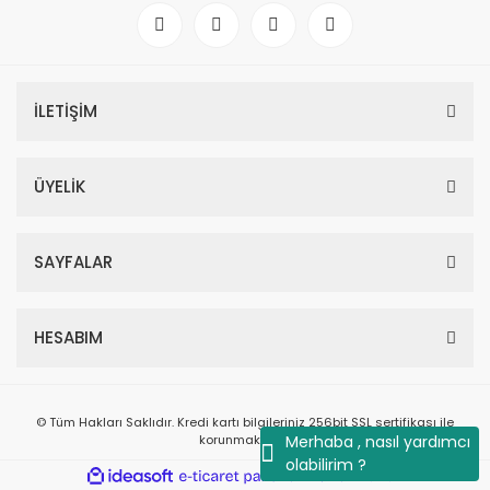
İLETİŞİM
ÜYELİK
SAYFALAR
HESABIM
© Tüm Hakları Saklıdır. Kredi kartı bilgileriniz 256bit SSL sertifikası ile
korunmaktadır.
Merhaba , nasıl yardımcı
olabilirim ?
ile
ideasoft
e-