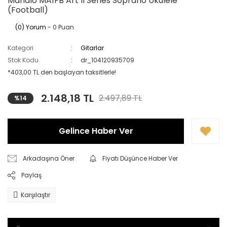
Mahalo MA1FB Art II Series Soprano Ukulele
(Football)
(0) Yorum
- 0 Puan
Kategori
Gitarlar
Stok Kodu
dr_104120935709
*403,00 TL den başlayan taksitlerle!
2.148,18 TL
2.497,89 TL
%14
Gelince Haber Ver
Arkadaşına Öner
Fiyatı Düşünce Haber Ver
Paylaş
Karşılaştır