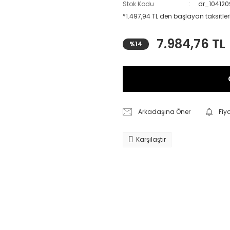
Stok Kodu
dr_10412
*1.497,94 TL den başlayan taksitler
7.984,76 TL
%14
Arkadaşına Öner
Fiy
Karşılaştır