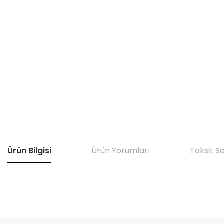
Ürün Bilgisi
Ürün Yorumları
Taksit S
Bu ürünün fiyat bilgisi, resim, ürün açıklamalarında ve diğer konular
Görüş ve önerileriniz için teşekkür ederiz.