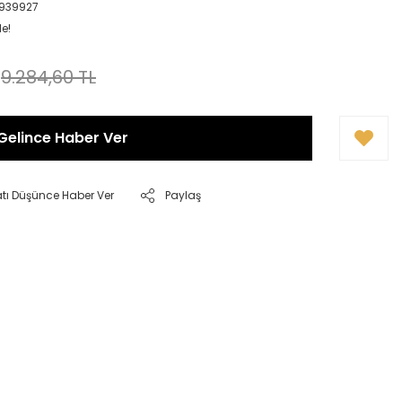
0939927
le!
9.284,60 TL
Gelince Haber Ver
atı Düşünce Haber Ver
Paylaş