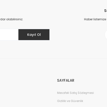
Bu ürüne ilk yorumu siz yapın!
S
Yorum Yaz
r olabilirsiniz.
Haber listemize
Kayıt Ol
Gönder
SAYFALAR
Mesafeli Satış Sözleşmesi
Gizlilik ve Güvenlik