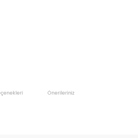
eçenekleri
Önerileriniz
da yetersiz gördüğünüz noktaları öneri formunu kullanarak tarafımıza il