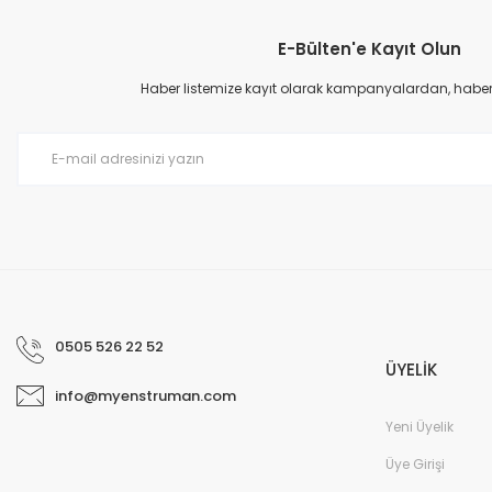
E-Bülten'e Kayıt Olun
Ürün resmi kalitesiz, bozuk veya görüntülenemiyor.
Ürün açıklamasında eksik bilgiler bulunuyor.
Haber listemize kayıt olarak kampanyalardan, haberda
Ürün bilgilerinde hatalar bulunuyor.
Ürün fiyatı diğer sitelerden daha pahalı.
Bu ürüne benzer farklı alternatifler olmalı.
0505 526 22 52
ÜYELİK
info@myenstruman.com
Yeni Üyelik
Üye Girişi