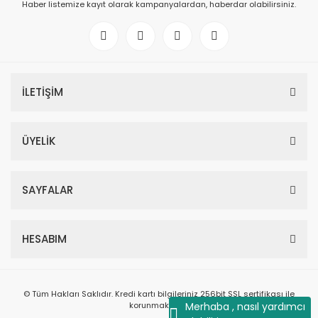
Haber listemize kayıt olarak kampanyalardan, haberdar olabilirsiniz.
İLETİŞİM
ÜYELİK
SAYFALAR
HESABIM
© Tüm Hakları Saklıdır. Kredi kartı bilgileriniz 256bit SSL sertifikası ile
korunmaktadır.
Merhaba , nasıl yardımcı