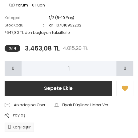
(0) Yorum
- 0 Puan
Kategori
1/2 (8-10 Yaş)
Stok Kodu
dr_107010952202
*647,80 TL den başlayan taksitlerle!
3.453,08 TL
4.015,20 TL
%14
Sepete Ekle
Arkadaşına Öner
Fiyatı Düşünce Haber Ver
Paylaş
Karşılaştır