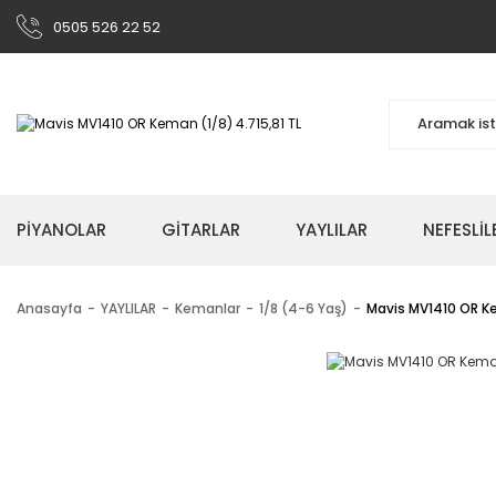
0505 526 22 52
PİYANOLAR
GİTARLAR
YAYLILAR
NEFESLİL
Anasayfa
YAYLILAR
Kemanlar
1/8 (4-6 Yaş)
Mavis MV1410 OR K