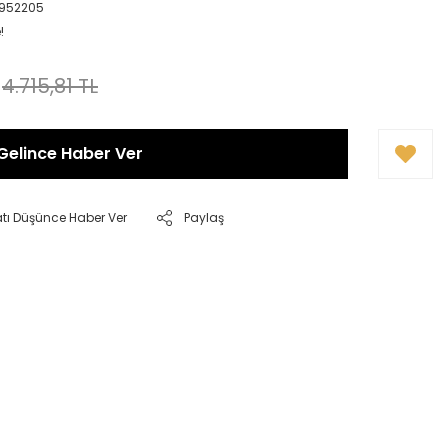
0952205
!
4.715,81 TL
Gelince Haber Ver
atı Düşünce Haber Ver
Paylaş