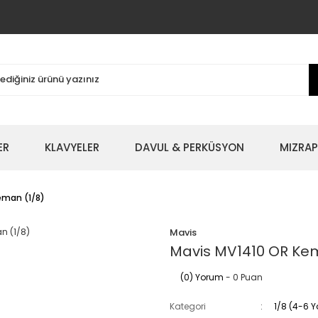
ER
KLAVYELER
DAVUL & PERKÜSYON
MIZRAP
eman (1/8)
Mavis
Mavis MV1410 OR Kem
(0) Yorum
- 0 Puan
Kategori
1/8 (4-6 Y