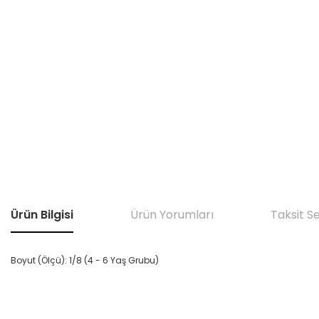
Ürün Bilgisi
Ürün Yorumları
Taksit S
Boyut (Ölçü): 1/8 (4 - 6 Yaş Grubu)
Bu ürünün fiyat bilgisi, resim, ürün açıklamalarında ve diğer konular