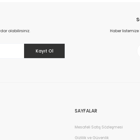
Bu ürüne ilk yorumu siz yapın!
S
Yorum Yaz
r olabilirsiniz.
Haber listemize
Kayıt Ol
Gönder
SAYFALAR
Mesafeli Satış Sözleşmesi
Gizlilik ve Güvenlik