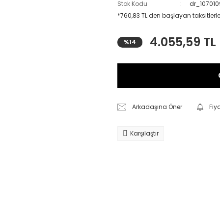
Stok Kodu
dr_10701
*760,83 TL den başlayan taksitlerle
4.055,59 TL
%14
Arkadaşına Öner
Fiy
Karşılaştır