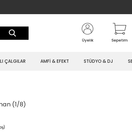
Üyelik
Sepetim
LI ÇALGILAR
AMFİ & EFEKT
STÜDYO & DJ
S
an (1/8)
aş)