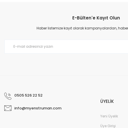
Görüş ve önerileriniz için teşekkür ederiz.
E-Bülten'e Kayıt Olun
Ürün resmi kalitesiz, bozuk veya görüntülenemiyor.
Ürün açıklamasında eksik bilgiler bulunuyor.
Haber listemize kayıt olarak kampanyalardan, haberda
Ürün bilgilerinde hatalar bulunuyor.
Ürün fiyatı diğer sitelerden daha pahalı.
Bu ürüne benzer farklı alternatifler olmalı.
0505 526 22 52
ÜYELİK
info@myenstruman.com
Yeni Üyelik
Üye Girişi