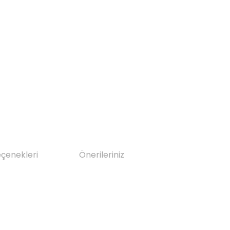
eçenekleri
Önerileriniz
da yetersiz gördüğünüz noktaları öneri formunu kullanarak tarafımıza il