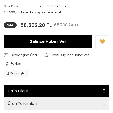
Stok Kodu
dr_105060960119
*10.599,81 TL den başlayan taksitlerle!
56.502,20 TL
65.700,24 TL
%14
Gelince Haber Ver
Arkadaşına Öner
Fiyatı Düşünce Haber Ver
Paylaş
Karşılaştır
Ürün Bilgisi
Ürün Yorumları