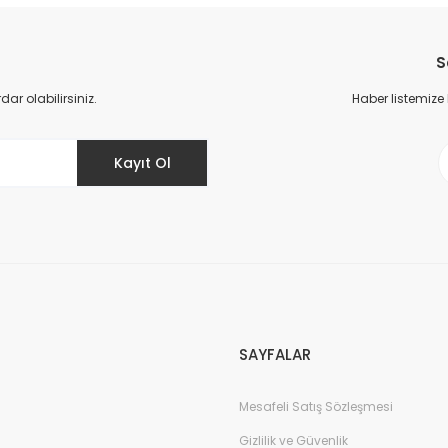
Bu ürüne ilk yorumu siz yapın!
S
Yorum Yaz
r olabilirsiniz.
Haber listemize
Kayıt Ol
Gönder
SAYFALAR
Mesafeli Satış Sözleşmesi
Gizlilik ve Güvenlik