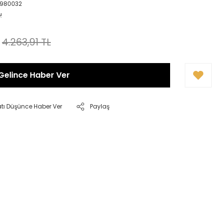
0980032
!
4.263,91 TL
Gelince Haber Ver
atı Düşünce Haber Ver
Paylaş