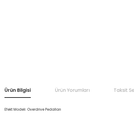
Ürün Bilgisi
Ürün Yorumları
Taksit S
Efekt Modeli: Overdrive Pedalları
Bu ürünün fiyat bilgisi, resim, ürün açıklamalarında ve diğer konular