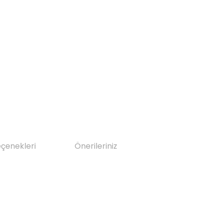
eçenekleri
Önerileriniz
da yetersiz gördüğünüz noktaları öneri formunu kullanarak tarafımıza il