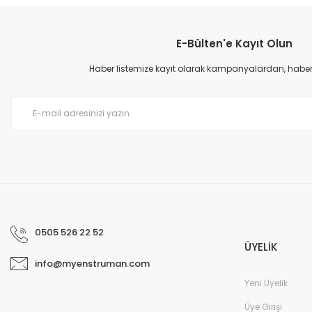
Görüş ve önerileriniz için teşekkür ederiz.
E-Bülten'e Kayıt Olun
Ürün resmi kalitesiz, bozuk veya görüntülenemiyor.
Ürün açıklamasında eksik bilgiler bulunuyor.
Haber listemize kayıt olarak kampanyalardan, haberda
Ürün bilgilerinde hatalar bulunuyor.
Ürün fiyatı diğer sitelerden daha pahalı.
Bu ürüne benzer farklı alternatifler olmalı.
0505 526 22 52
ÜYELİK
info@myenstruman.com
Yeni Üyelik
Üye Girişi