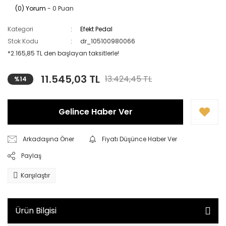
(0) Yorum
- 0 Puan
Kategori
Efekt Pedal
Stok Kodu
dr_105100980066
*2.165,85 TL den başlayan taksitlerle!
11.545,03 TL
13.424,45 TL
%14
Gelince Haber Ver
Arkadaşına Öner
Fiyatı Düşünce Haber Ver
Paylaş
Karşılaştır
Ürün Bilgisi