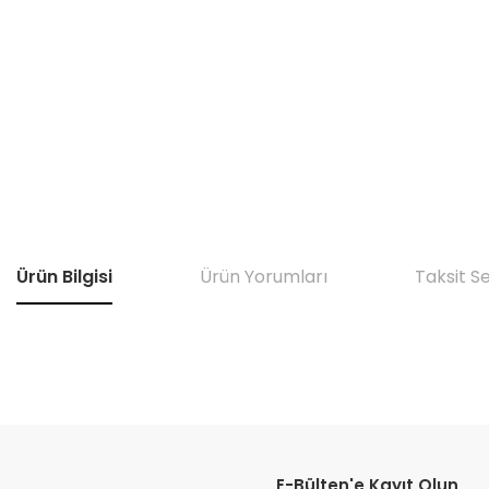
Ürün Bilgisi
Ürün Yorumları
Taksit S
Bu ürünün fiyat bilgisi, resim, ürün açıklamalarında ve diğer konular
Görüş ve önerileriniz için teşekkür ederiz.
E-Bülten'e Kayıt Olun
Ürün resmi kalitesiz, bozuk veya görüntülenemiyor.