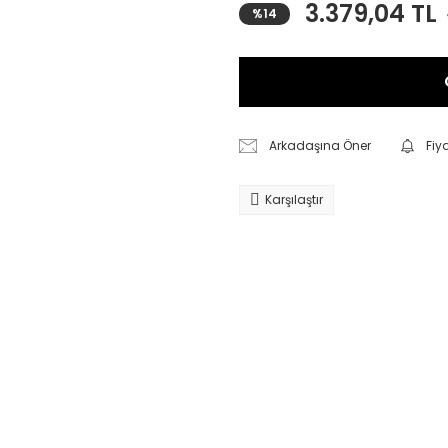
3.379,04 TL
%14
Arkadaşına Öner
Fiy
Karşılaştır