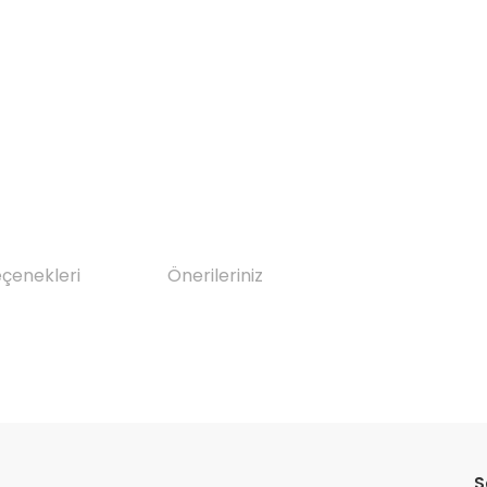
eçenekleri
Önerileriniz
da yetersiz gördüğünüz noktaları öneri formunu kullanarak tarafımıza il
Bu ürüne ilk yorumu siz yapın!
S