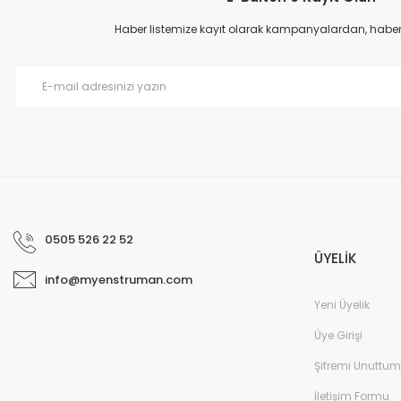
Ürün açıklamasında eksik bilgiler bulunuyor.
Haber listemize kayıt olarak kampanyalardan, haberda
Ürün bilgilerinde hatalar bulunuyor.
Ürün fiyatı diğer sitelerden daha pahalı.
Bu ürüne benzer farklı alternatifler olmalı.
0505 526 22 52
ÜYELİK
info@myenstruman.com
Yeni Üyelik
Üye Girişi
Şifremi Unuttum
İletişim Formu