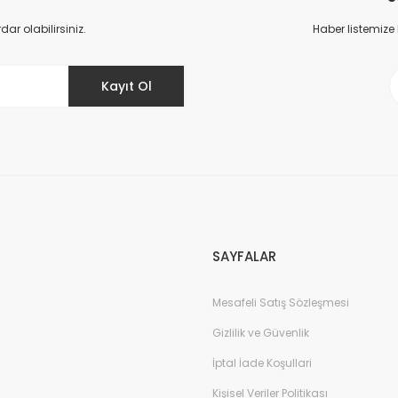
Yorum Yaz
r olabilirsiniz.
Haber listemize
Kayıt Ol
Gönder
SAYFALAR
Mesafeli Satış Sözleşmesi
Gizlilik ve Güvenlik
İptal İade Koşullari
Kişisel Veriler Politikası