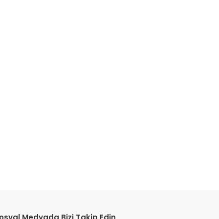
etebilirsiniz.
osyal Medyada Bizi Takip Edin