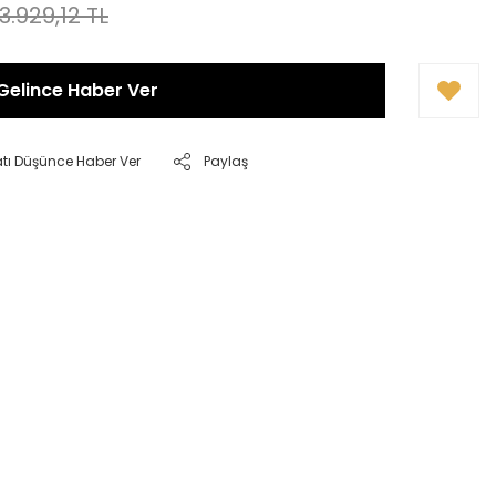
3.929,12 TL
Gelince Haber Ver
atı Düşünce Haber Ver
Paylaş