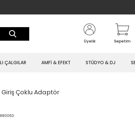
Üyelik
Sepetim
LI ÇALGILAR
AMFİ & EFEKT
STÜDYO & DJ
S
Giriş Çoklu Adaptör
0980063