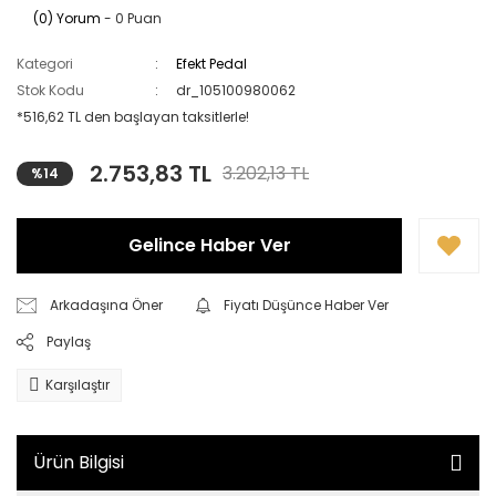
(0) Yorum
- 0 Puan
Kategori
Efekt Pedal
Stok Kodu
dr_105100980062
*516,62 TL den başlayan taksitlerle!
2.753,83 TL
3.202,13 TL
%14
Gelince Haber Ver
Arkadaşına Öner
Fiyatı Düşünce Haber Ver
Paylaş
Karşılaştır
Ürün Bilgisi