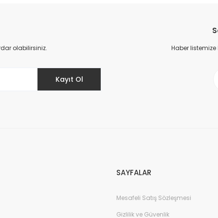
Bu ürüne ilk yorumu siz yapın!
S
Yorum Yaz
r olabilirsiniz.
Haber listemize
Kayıt Ol
Gönder
SAYFALAR
Mesafeli Satış Sözleşmesi
Gizlilik ve Güvenlik