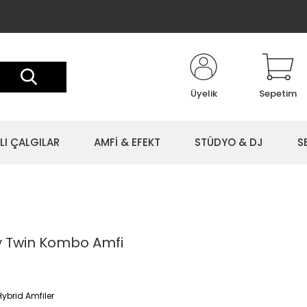
Üyelik
Sepetim
LI ÇALGILAR
AMFİ & EFEKT
STÜDYO & DJ
S
y Twin Kombo Amfi
ybrid Amfiler