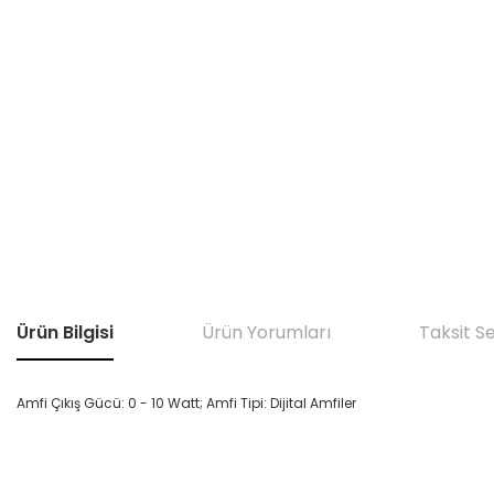
Ürün Bilgisi
Ürün Yorumları
Taksit S
Amfi Çıkış Gücü: 0 - 10 Watt; Amfi Tipi: Dijital Amfiler
Bu ürünün fiyat bilgisi, resim, ürün açıklamalarında ve diğer konular