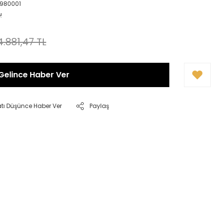
0980001
!
4.881,47 TL
Gelince Haber Ver
atı Düşünce Haber Ver
Paylaş