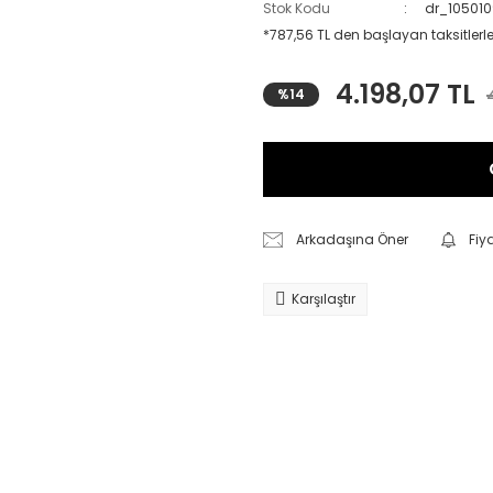
Stok Kodu
dr_10501
*787,56 TL den başlayan taksitlerle
4.198,07 TL
%14
Arkadaşına Öner
Fiy
Karşılaştır