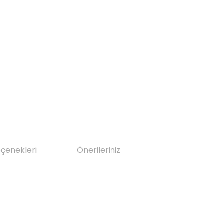
eçenekleri
Önerileriniz
da yetersiz gördüğünüz noktaları öneri formunu kullanarak tarafımıza il