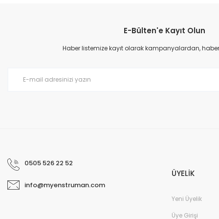
Görüş ve önerileriniz için teşekkür ederiz.
E-Bülten'e Kayıt Olun
Ürün resmi kalitesiz, bozuk veya görüntülenemiyor.
Ürün açıklamasında eksik bilgiler bulunuyor.
Haber listemize kayıt olarak kampanyalardan, haberda
Ürün bilgilerinde hatalar bulunuyor.
Ürün fiyatı diğer sitelerden daha pahalı.
Bu ürüne benzer farklı alternatifler olmalı.
0505 526 22 52
ÜYELİK
info@myenstruman.com
Yeni Üyelik
Üye Girişi