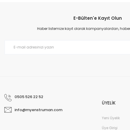
Görüş ve önerileriniz için teşekkür ederiz.
E-Bülten'e Kayıt Olun
Ürün resmi kalitesiz, bozuk veya görüntülenemiyor.
Ürün açıklamasında eksik bilgiler bulunuyor.
Haber listemize kayıt olarak kampanyalardan, haberda
Ürün bilgilerinde hatalar bulunuyor.
Ürün fiyatı diğer sitelerden daha pahalı.
Bu ürüne benzer farklı alternatifler olmalı.
0505 526 22 52
ÜYELİK
info@myenstruman.com
Yeni Üyelik
Üye Girişi