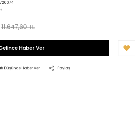
0720074
e!
11.647,60 TL
Gelince Haber Ver
atı Düşünce Haber Ver
Paylaş