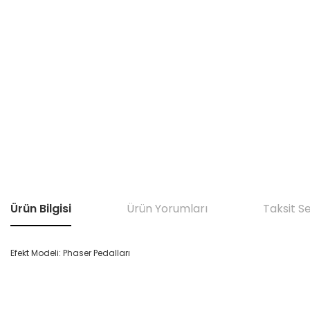
Ürün Bilgisi
Ürün Yorumları
Taksit S
Efekt Modeli: Phaser Pedalları
Bu ürünün fiyat bilgisi, resim, ürün açıklamalarında ve diğer konular