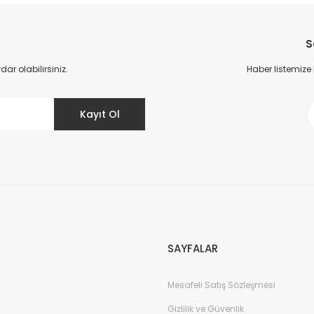
Bu ürüne ilk yorumu siz yapın!
S
Yorum Yaz
r olabilirsiniz.
Haber listemize
Kayıt Ol
Gönder
SAYFALAR
Mesafeli Satış Sözleşmesi
Gizlilik ve Güvenlik