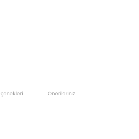
eçenekleri
Önerileriniz
da yetersiz gördüğünüz noktaları öneri formunu kullanarak tarafımıza il