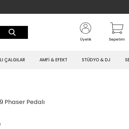
Üyelik
Sepetim
LI ÇALGILAR
AMFİ & EFEKT
STÜDYO & DJ
S
9 Phaser Pedalı
l