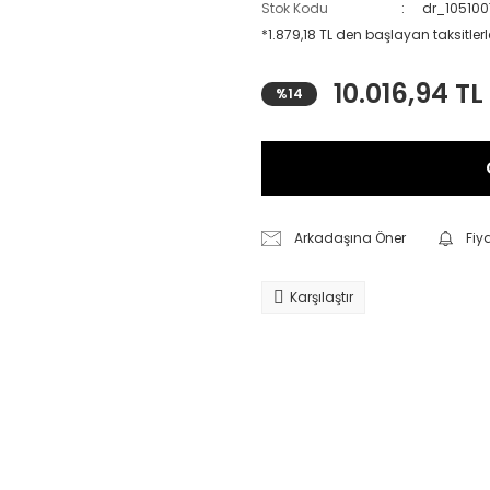
Stok Kodu
dr_10510
*1.879,18 TL den başlayan taksitlerl
10.016,94 TL
%14
Arkadaşına Öner
Fiy
Karşılaştır