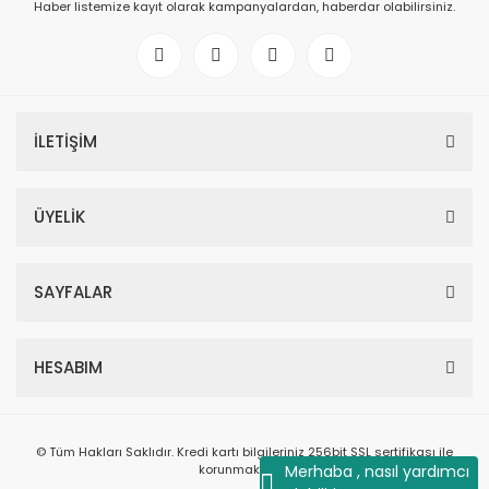
Haber listemize kayıt olarak kampanyalardan, haberdar olabilirsiniz.
İLETİŞİM
ÜYELİK
SAYFALAR
HESABIM
© Tüm Hakları Saklıdır. Kredi kartı bilgileriniz 256bit SSL sertifikası ile
korunmaktadır.
Merhaba , nasıl yardımcı