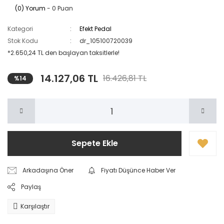
(0) Yorum
- 0 Puan
Kategori
Efekt Pedal
Stok Kodu
dr_105100720039
*2.650,24 TL den başlayan taksitlerle!
14.127,06 TL
16.426,81 TL
%14
Sepete Ekle
Arkadaşına Öner
Fiyatı Düşünce Haber Ver
Paylaş
Karşılaştır