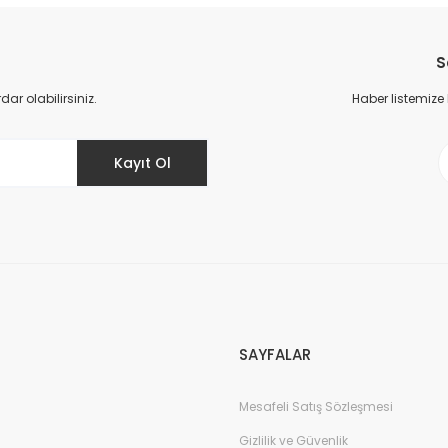
Bu ürüne ilk yorumu siz yapın!
S
Yorum Yaz
r olabilirsiniz.
Haber listemize
Kayıt Ol
Gönder
SAYFALAR
Mesafeli Satış Sözleşmesi
Gizlilik ve Güvenlik