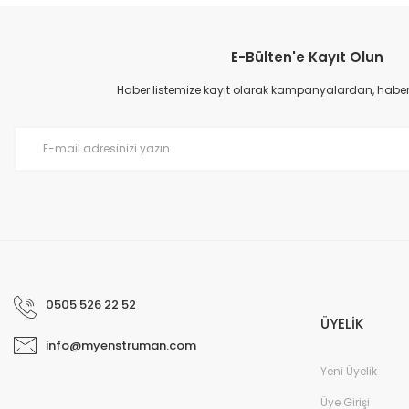
Görüş ve önerileriniz için teşekkür ederiz.
E-Bülten'e Kayıt Olun
Ürün resmi kalitesiz, bozuk veya görüntülenemiyor.
Ürün açıklamasında eksik bilgiler bulunuyor.
Haber listemize kayıt olarak kampanyalardan, haberda
Ürün bilgilerinde hatalar bulunuyor.
Ürün fiyatı diğer sitelerden daha pahalı.
Bu ürüne benzer farklı alternatifler olmalı.
0505 526 22 52
ÜYELİK
info@myenstruman.com
Yeni Üyelik
Üye Girişi