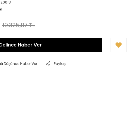
720018
e!
19.325,97 TL
Gelince Haber Ver
atı Düşünce Haber Ver
Paylaş