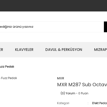
ER
KLAVYELER
DAVUL & PERKÜSYON
MIZRAP
zz Pedalı
MXR
MXR M287 Sub Octave
(0) Yorum
- 0 Puan
Kategori
Efekt Peda