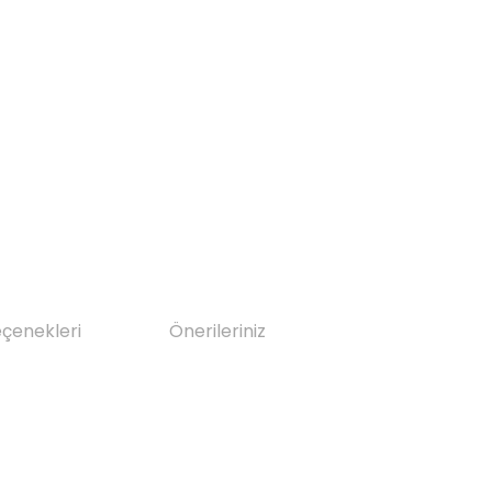
eçenekleri
Önerileriniz
da yetersiz gördüğünüz noktaları öneri formunu kullanarak tarafımıza il