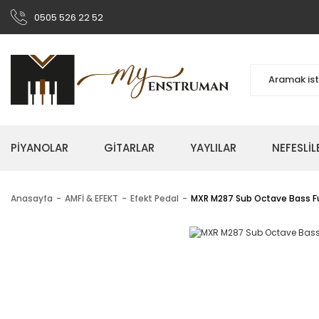
0505 526 22 52
PİYANOLAR
GİTARLAR
YAYLILAR
NEFESLİL
Anasayfa
AMFİ & EFEKT
Efekt Pedal
MXR M287 Sub Octave Bass Fu