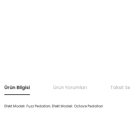
Ürün Bilgisi
Ürün Yorumları
Taksit S
Efekt Modeli: Fuzz Pedalları; Efekt Modeli: Octave Pedalları
Bu ürünün fiyat bilgisi, resim, ürün açıklamalarında ve diğer konular