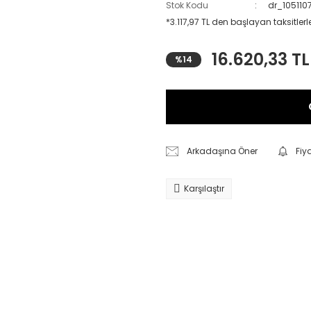
Stok Kodu
dr_105110
*3.117,97 TL den başlayan taksitlerl
16.620,33 TL
%14
Arkadaşına Öner
Fiy
Karşılaştır