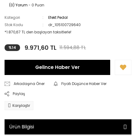
(0) Yorum
- 0 Puan
Kategori
Efekt Pedal
Stok Kodu
dr_105100729640
*1.870,67 TL den başlayan taksitlerle!
9.971,60 TL
11.594,88 TL
%14
Gelince Haber Ver
Arkadaşına Öner
Fiyatı Düşünce Haber Ver
Paylaş
Karşılaştır
Ürün Bilgisi